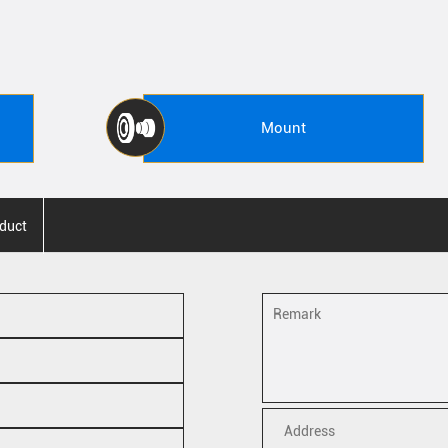
Mount
duct