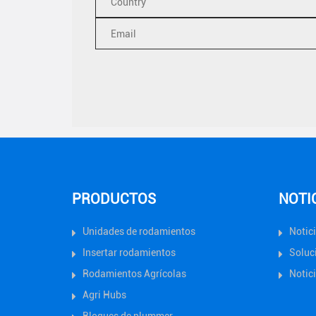
PRODUCTOS
NOTI
Unidades de rodamientos
Notic
Insertar rodamientos
Soluc
Rodamientos Agrícolas
Notici
Agri Hubs