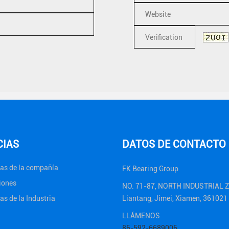
CIAS
DATOS DE CONTACTO
ias de la compañía
FK Bearing Group
iones
NO. 71-87, NORTH INDUSTRIAL 
as de la Industria
Liantang, Jimei, Xiamen, 36102
LLÁMENOS
86-592-6689006