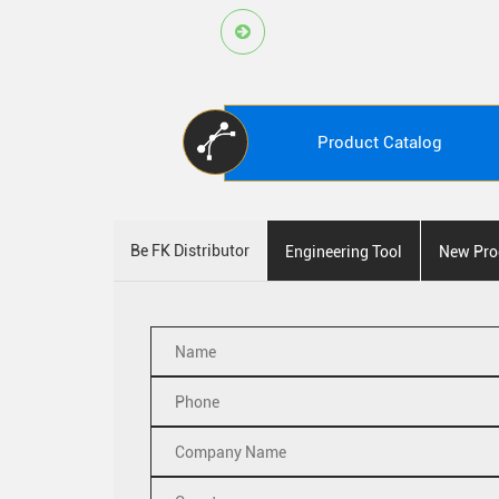
Product Catalog
Be FK Distributor
Engineering Tool
New Pro