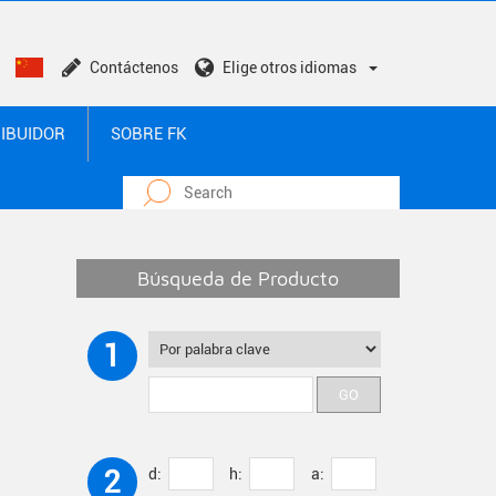
Contáctenos
Elige otros idiomas
RIBUIDOR
SOBRE FK
Búsqueda de Producto
1
2
d:
h:
a: