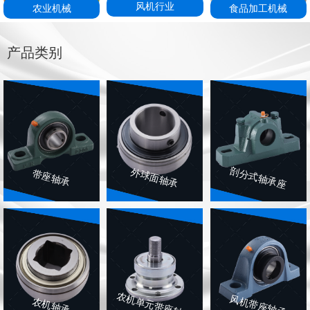
风机行业
农业机械
食品加工机械
产品类别
剖分式轴承座
外球面轴承
带座轴承
农机单元带座轴承
风机带座轴承
农机轴承