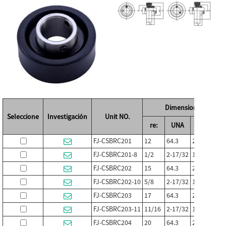
Dimensiones (mm / p
Seleccione
Investigación
Unit NO.
re:
UNA
L
FJ-CSBRC201
12
64.3
25.4
34.
FJ-CSBRC201-8
1/2
2-17/32
1
1-3
FJ-CSBRC202
15
64.3
25.4
34.
FJ-CSBRC202-10
5/8
2-17/32
1
1-3
FJ-CSBRC203
17
64.3
25.4
34.
FJ-CSBRC203-11
11/16
2-17/32
1
1-3
FJ-CSBRC204
20
64.3
25.4
39.